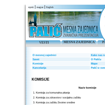
|
|
srpski
magyar
English
MESNA ZAJEDNICA
P
VESTI
O mesnoj zajednici
Kako nas n
Savet
O Paliću
Komisije
Mape
Kancelarija
Palić iz sv
KOMISIJE
Naziv komisije
1. Komisija za komunalna pitanja
2. Komisija za zdravstvo i socijalnu zaštitu
3. Komisija za zaštitu životne sredine