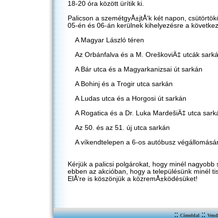
18-20 óra között ürítik ki.
Palicson a szemétgyÅ±jtÅ‘k két napon, csütörtö
05-én és 06-án kerülnek kihelyezésre a következ
A Magyar László téren
Az Orbánfalva és a M. OreškoviÄ‡ utcák sark
A Bár utca és a Magyarkanizsai út sarkán
A Bohinj és a Trogir utca sarkán
A Ludas utca és a Horgosi út sarkán
A Rogatica és a Dr. Luka MardešiÄ‡ utca sark
Az 50. és az 51. új utca sarkán
A víkendtelepen a 6-os autóbusz végállomásá
Kérjük a palicsi polgárokat, hogy minél nagyob
ebben az akcióban, hogy a településünk minél ti
ElÅ‘re is köszönjük a közremÅ±ködésüket!
::
::
Címoldal
Vend