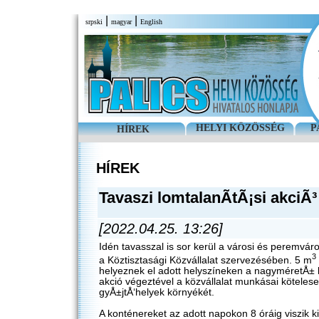
|
|
srpski
magyar
English
HELYI KÖZÖSSÉG
P
HÍREK
HÍREK
Tavaszi lomtalanÃ­tÃ¡si akciÃ³
[2022.04.25. 13:26]
Idén tavasszal is sor kerül a városi és peremvár
3
a Köztisztasági Közvállalat szervezésében. 5 m
helyeznek el adott helyszíneken a nagyméretÅ±
akció végeztével a közvállalat munkásai kötelese
gyÅ±jtÅ‘helyek környékét.
A konténereket az adott napokon 8 óráig viszik k