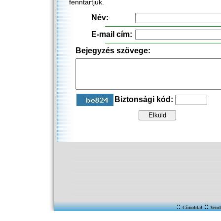
fenntartjuk.
Név:
E-mail cím:
Bejegyzés szövege:
Biztonsági kód:
::
::
Címoldal
Vend