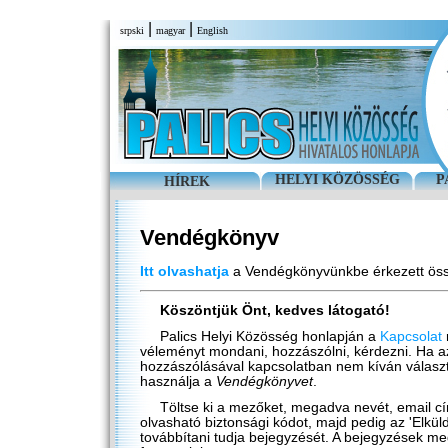
|
|
srpski
magyar
English
HELYI KÖZÖSSÉG
P
HÍREK
Vendégkönyv
Itt olvashatja
a Vendégkönyvünkbe érkezett össz
Köszöntjük Önt, kedves látogató!
Palics Helyi Közösség honlapján a
Kapcsolat
véleményt mondani, hozzászólni, kérdezni. Ha 
hozzászólásával kapcsolatban nem kíván választ 
használja a
Vendégkönyvet
.
Töltse ki a mezőket, megadva nevét, email cím
olvasható biztonsági kódot, majd pedig az 'Elkül
továbbítani tudja bejegyzését. A bejegyzések me